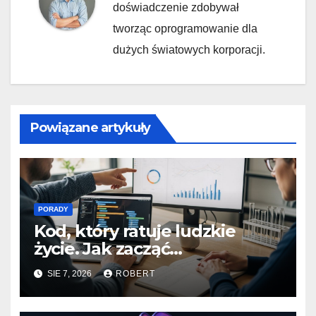
doświadczenie zdobywał
tworząc oprogramowanie dla
dużych światowych korporacji.
Powiązane artykuły
PORADY
Kod, który ratuje ludzkie
życie. Jak zacząć
programować dla branży life
SIE 7, 2026
ROBERT
sciences?