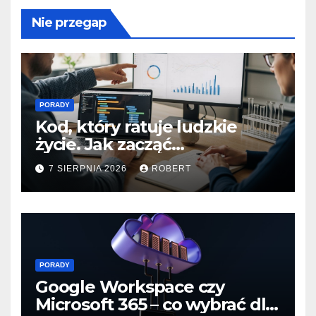
Nie przegap
PORADY
Kod, który ratuje ludzkie
życie. Jak zacząć
programować dla branży life
7 SIERPNIA 2026
ROBERT
sciences?
PORADY
Google Workspace czy
Microsoft 365 – co wybrać dla