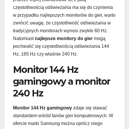
częstotliwością odświeżania ma się do czynienia
w przypadku najlepszych monitorów do gier, warto
zwrócić uwagę, że częstotliwość odświeżania w
tradycyjnych monitorach wynosi zwykle 60 Hz.
Natomiast
najlepsze monitory do gier
mogą
pochwalić się częstotliwością odświeżania 144
Hz, 165 Hz czy właśnie 240 Hz.
Monitor 144 Hz
gamingowy a monitor
240 Hz
Monitor 144 Hz gamingowy
zdaje się stawać
standardem wśród fanów gier komputerowych. W
ofercie marki Samsung można oprócz niego