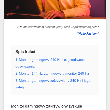
Z zainteresowaniem prezentujemy treść współtworzoną przez
"
Hello Fashion
"
Spis treści
1
Monitor gamingowy 240 Hz i częstotliwość
odświeżania
2
Monitor 144 Hz gamingowy a monitor 240 Hz
3
Monitor gamingowy zakrzywiony 240 Hz i jego
zalety
Monitor gamingowy zakrzywiony zyskuje