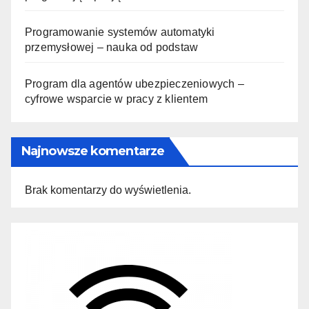
Programowanie systemów automatyki
przemysłowej – nauka od podstaw
Program dla agentów ubezpieczeniowych –
cyfrowe wsparcie w pracy z klientem
Najnowsze komentarze
Brak komentarzy do wyświetlenia.