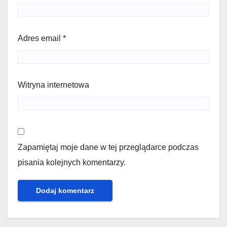
Adres email
*
Witryna internetowa
Zapamiętaj moje dane w tej przeglądarce podczas
pisania kolejnych komentarzy.