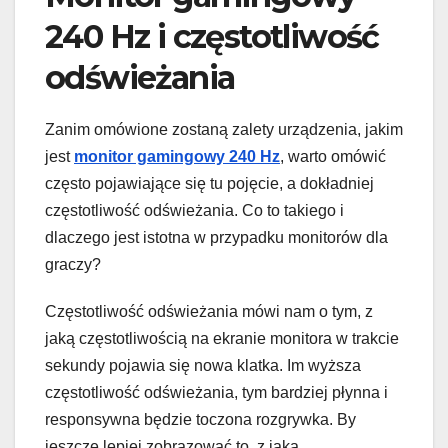
240 Hz i częstotliwość
odświeżania
Zanim omówione zostaną zalety urządzenia, jakim
jest
monitor gamingowy 240 Hz
, warto omówić
często pojawiające się tu pojęcie, a dokładniej
częstotliwość odświeżania. Co to takiego i
dlaczego jest istotna w przypadku monitorów dla
graczy?
Częstotliwość odświeżania mówi nam o tym, z
jaką częstotliwością na ekranie monitora w trakcie
sekundy pojawia się nowa klatka. Im wyższa
częstotliwość odświeżania, tym bardziej płynna i
responsywna będzie toczona rozgrywka. By
jeszcze lepiej zobrazować to, z jaką