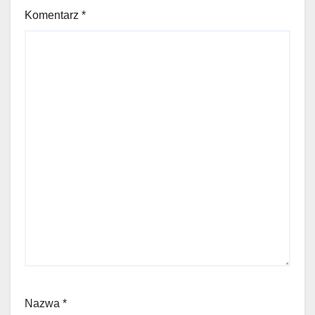
Komentarz
*
Nazwa
*