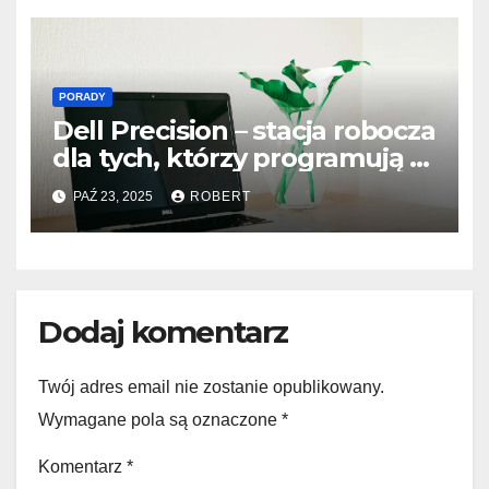
PORADY
Dell Precision – stacja robocza
dla tych, którzy programują z
pasją
PAŹ 23, 2025
ROBERT
Dodaj komentarz
Twój adres email nie zostanie opublikowany.
Wymagane pola są oznaczone
*
Komentarz
*