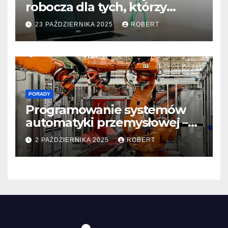
robocza dla tych, którzy
programują z pasją
23 PAŹDZIERNIKA 2025
ROBERT
PORADY
Programowanie systemów
automatyki przemysłowej –
nauka od podstaw
2 PAŹDZIERNIKA 2025
ROBERT