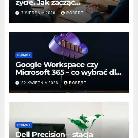
życie. Jak zacząć
programować dla branży life
7 SIERPNIA 2026
ROBERT
sciences?
PORADY
Google Workspace czy
Microsoft 365 – co wybrać dla
małej firmy
22 KWIETNIA 2026
ROBERT
PORADY
Dell Precision – stacja