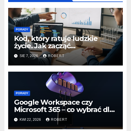
PORADY
Kod, który ratuje ludzkie
życie. Jak zacząć
programować dla branży life
SIE 7, 2026
ROBERT
sciences?
PORADY
Google Workspace czy
Microsoft 365 – co wybrać dla
małej firmy
KWI 22, 2026
ROBERT