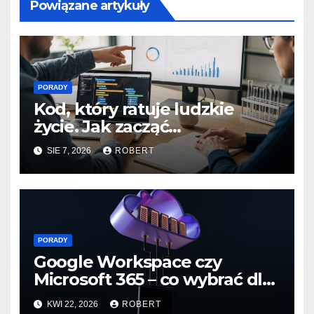
Powiązane artykuły
PORADY
Kod, który ratuje ludzkie
życie. Jak zacząć
programować dla branży life
SIE 7, 2026
ROBERT
sciences?
PORADY
Google Workspace czy
Microsoft 365 – co wybrać dla
małej firmy
KWI 22, 2026
ROBERT