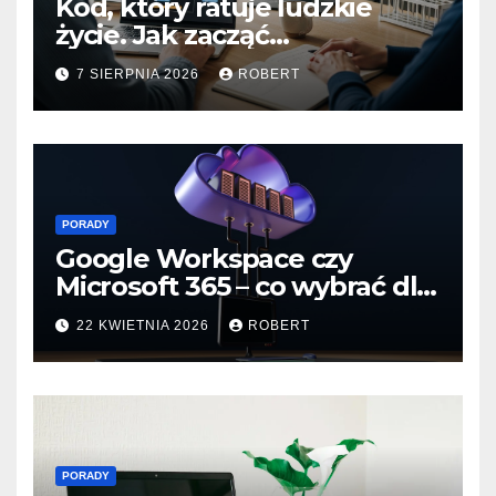
Kod, który ratuje ludzkie
życie. Jak zacząć
programować dla branży life
7 SIERPNIA 2026
ROBERT
sciences?
PORADY
Google Workspace czy
Microsoft 365 – co wybrać dla
małej firmy
22 KWIETNIA 2026
ROBERT
PORADY