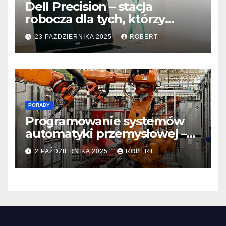
Dell Precision – stacja
robocza dla tych, którzy
programują z pasją
23 PAŹDZIERNIKA 2025
ROBERT
PORADY
Programowanie systemów
automatyki przemysłowej –
nauka od podstaw
2 PAŹDZIERNIKA 2025
ROBERT