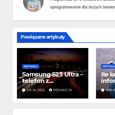
oprogramowanie dla dużych światow
Powiązane artykuły
ARTYKUŁY
ARTYKUŁ
Samsung S23 Ultra –
Ile 
telefon z
info
Nightografią
Pols
LIS 10, 2023
REDAKCJA
KWI 3