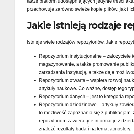
także platform udostępniających jedynie treści ak
przechowuje zarówno świeże kopie plików, jak i ic
Jakie istnieją rodzaje 
Istnieje wiele rodzajów repozytoriów. Jakie repozy
Repozytorium instytucjonalne – założyciele t
magazynowanie, a także promowanie publika
zarządzania instytucją, a także daje możliw
Repozytorium otwarte – wspiera rozwój nauki,
artykuły naukowe. Co ważne, dostęp tego typ
Repozytorium danych – jest to kategoria rep
Repozytorium dziedzinowe – artykuły zawiera
to możliwość zapoznania się z publikacjami 
repozytorium zawierające informacje z dzied
znaleźć rezultaty badań na temat atmosfery.