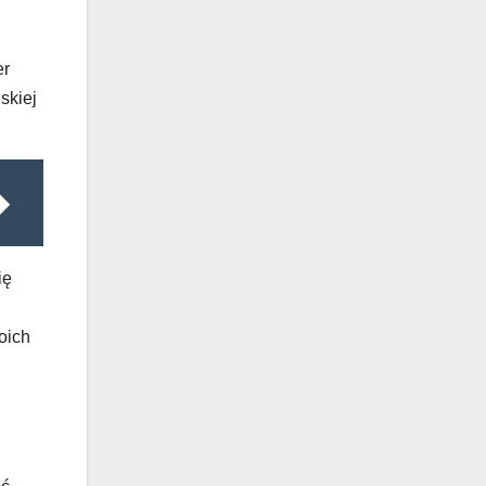
er
skiej
ię
oich