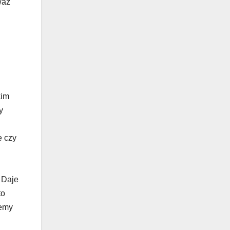
waż
kim
y
e czy
 Daje
to
żemy