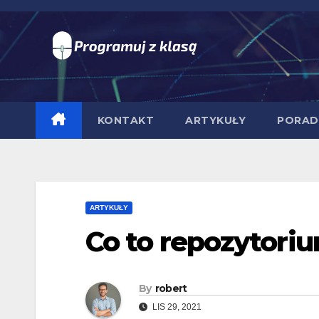
Skip
to
content
KONTAKT
ARTYKUŁY
PORA
ARTYKUŁY
Co to repozytori
By
robert
LIS 29, 2021