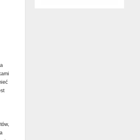
wa
kami
mieć
st
tów,
 a