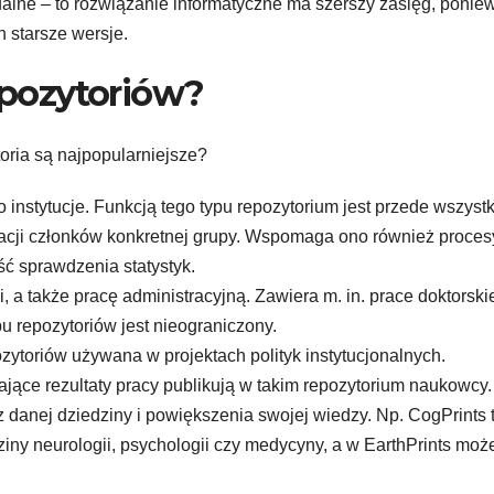
tualne – to rozwiązanie informatyczne ma szerszy zasięg, ponie
h starsze wersje.
repozytoriów?
toria są najpopularniejsze?
o instytucje. Funkcją tego typu repozytorium jest przede wszyst
cji członków konkretnej grupy. Wspomaga ono również proces
ość sprawdzenia statystyk.
 a także pracę administracyjną. Zawiera m. in. prace doktorski
u repozytoriów jest nieograniczony.
ozytoriów używana w projektach polityk instytucjonalnych.
jące rezultaty pracy publikują w takim repozytorium naukowcy.
z danej dziedziny i powiększenia swojej wiedzy. Np. CogPrints 
ziny neurologii, psychologii czy medycyny, a w EarthPrints mo