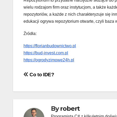
Repozytorium to przydatne narzędzie służące do 
wielu rodzajom firm oraz instytucjom, a także każ
repozytoriów, a każde z nich charakteryzuje się 
edukacji ogrywa repozytorium otwarte, czyli baza 
Źródła:
https://florianbudownictwo.pl
https://bud-invest.com.pl
https://ogrodyzimowe24h.pl
Nawigacja
Co to IDE?
wpisu
By
robert
Programista C# z kilkuletnim doś