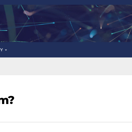
DY
um?