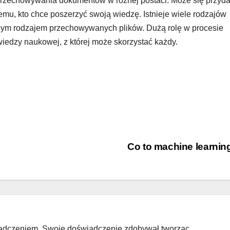
przechowywania dokumentów w różnej postaci. Może się przyd
demu, kto chce poszerzyć swoją wiedzę. Istnieje wiele rodzajów
innym rodzajem przechowywanych plików. Dużą rolę w procesie
wiedzy naukowej, z której może skorzystać każdy.
Co to machine learni
wiadczeniem. Swoje doświadczenie zdobywał tworząc